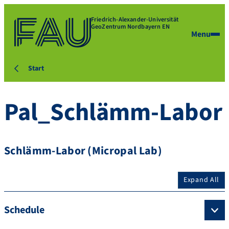
Friedrich-Alexander-Universität
GeoZentrum Nordbayern EN
Menu
Start
Pal_Schlämm-Labor
Schlämm-Labor (Micropal Lab)
Expand All
Schedule