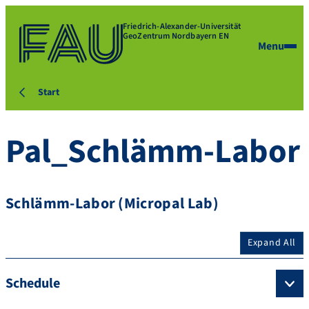
Friedrich-Alexander-Universität
GeoZentrum Nordbayern EN
Menu
Start
Pal_Schlämm-Labor
Schlämm-Labor (Micropal Lab)
Expand All
Schedule