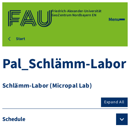
Friedrich-Alexander-Universität
GeoZentrum Nordbayern EN
Menu
Start
Pal_Schlämm-Labor
Schlämm-Labor (Micropal Lab)
Expand All
Schedule