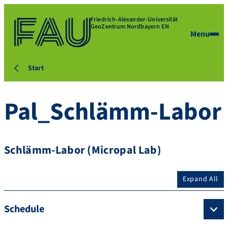
Friedrich-Alexander-Universität
GeoZentrum Nordbayern EN
Menu
Start
Pal_Schlämm-Labor
Schlämm-Labor (Micropal Lab)
Expand All
Schedule