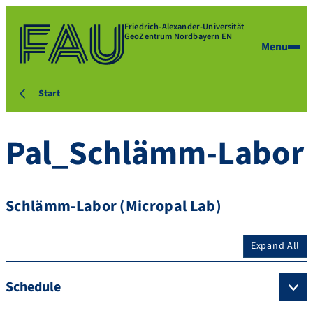
Friedrich-Alexander-Universität
GeoZentrum Nordbayern EN
Menu
Start
Pal_Schlämm-Labor
Schlämm-Labor (Micropal Lab)
Expand All
Schedule