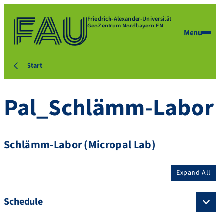
Friedrich-Alexander-Universität
GeoZentrum Nordbayern EN
Menu
Start
Pal_Schlämm-Labor
Schlämm-Labor (Micropal Lab)
Expand All
Schedule