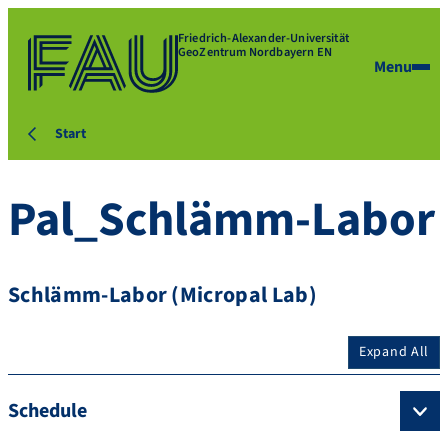
Friedrich-Alexander-Universität
GeoZentrum Nordbayern EN
Menu
Start
Pal_Schlämm-Labor
Schlämm-Labor (Micropal Lab)
Expand All
Schedule