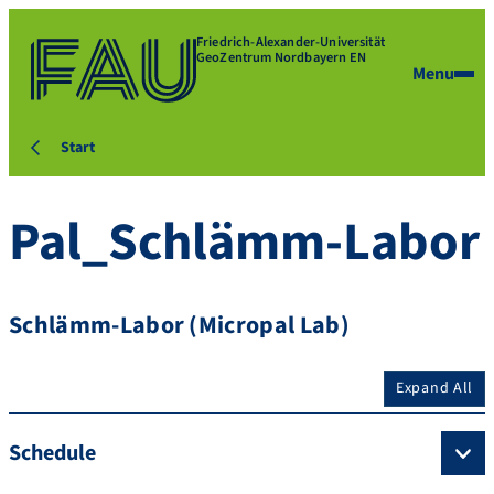
Friedrich-Alexander-Universität
GeoZentrum Nordbayern EN
Menu
Start
Pal_Schlämm-Labor
Schlämm-Labor (Micropal Lab)
Expand All
Schedule