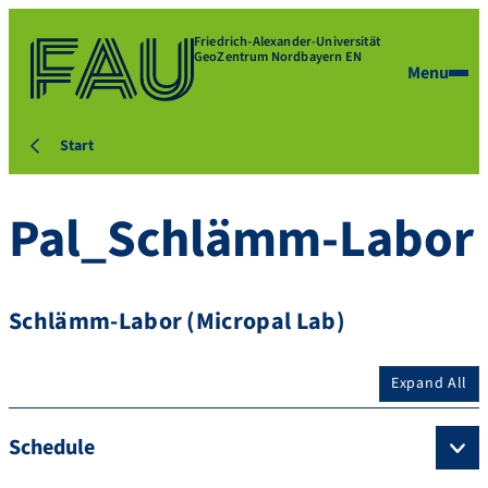
Friedrich-Alexander-Universität
GeoZentrum Nordbayern EN
Menu
Start
Pal_Schlämm-Labor
Schlämm-Labor (Micropal Lab)
Expand All
Schedule