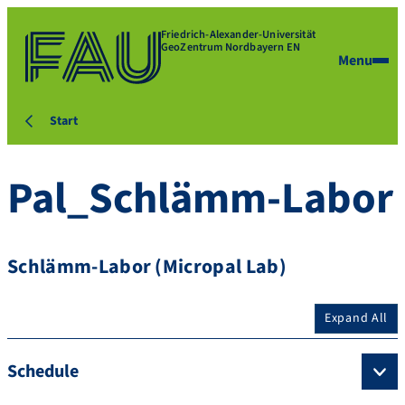
Friedrich-Alexander-Universität
GeoZentrum Nordbayern EN
Menu
Start
Pal_Schlämm-Labor
Schlämm-Labor (Micropal Lab)
Expand All
Schedule