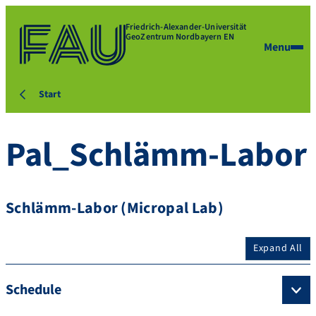
Friedrich-Alexander-Universität
GeoZentrum Nordbayern EN
Menu
Start
Pal_Schlämm-Labor
Schlämm-Labor (Micropal Lab)
Expand All
Schedule