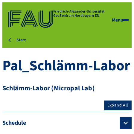
Friedrich-Alexander-Universität
GeoZentrum Nordbayern EN
Menu
Start
Pal_Schlämm-Labor
Schlämm-Labor (Micropal Lab)
Expand All
Schedule