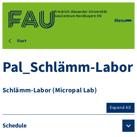
Friedrich-Alexander-Universität
GeoZentrum Nordbayern EN
Menu
Start
Pal_Schlämm-Labor
Schlämm-Labor (Micropal Lab)
Expand All
Schedule