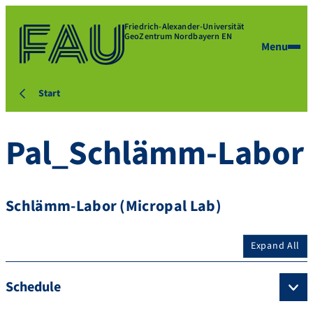
Friedrich-Alexander-Universität
GeoZentrum Nordbayern EN
Menu
Start
Pal_Schlämm-Labor
Schlämm-Labor (Micropal Lab)
Expand All
Schedule