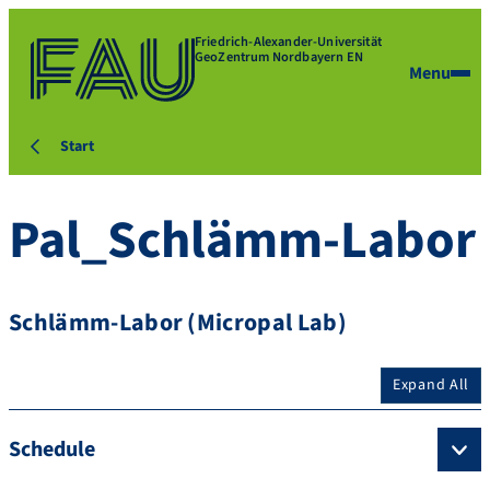
Friedrich-Alexander-Universität
GeoZentrum Nordbayern EN
Menu
Start
Pal_Schlämm-Labor
Schlämm-Labor (Micropal Lab)
Expand All
Schedule