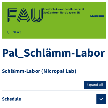
Friedrich-Alexander-Universität
GeoZentrum Nordbayern EN
Menu
Start
Pal_Schlämm-Labor
Schlämm-Labor (Micropal Lab)
Expand All
Schedule