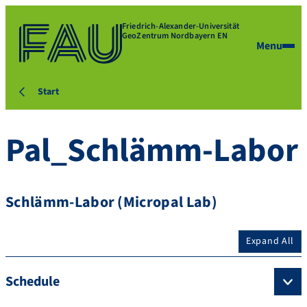
Friedrich-Alexander-Universität
GeoZentrum Nordbayern EN
Menu
Start
Pal_Schlämm-Labor
Schlämm-Labor (Micropal Lab)
Expand All
Schedule