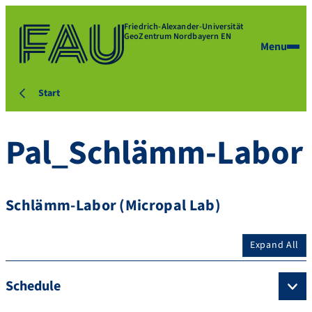
Friedrich-Alexander-Universität
GeoZentrum Nordbayern EN
Menu
Start
Pal_Schlämm-Labor
Schlämm-Labor (Micropal Lab)
Expand All
Schedule