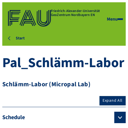
Friedrich-Alexander-Universität
GeoZentrum Nordbayern EN
Menu
Start
Pal_Schlämm-Labor
Schlämm-Labor (Micropal Lab)
Expand All
Schedule