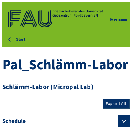
Friedrich-Alexander-Universität
GeoZentrum Nordbayern EN
Menu
Start
Pal_Schlämm-Labor
Schlämm-Labor (Micropal Lab)
Expand All
Schedule