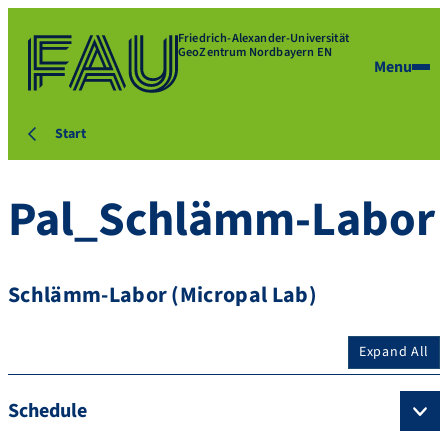
Friedrich-Alexander-Universität
GeoZentrum Nordbayern EN
Menu
Start
Pal_Schlämm-Labor
Schlämm-Labor (Micropal Lab)
Expand All
Schedule