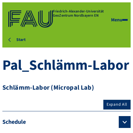
Friedrich-Alexander-Universität
GeoZentrum Nordbayern EN
Menu
Start
Pal_Schlämm-Labor
Schlämm-Labor (Micropal Lab)
Expand All
Schedule