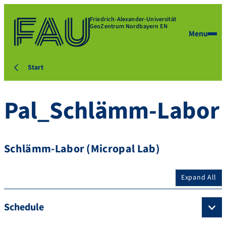
Friedrich-Alexander-Universität
GeoZentrum Nordbayern EN
Menu
Start
Pal_Schlämm-Labor
Schlämm-Labor (Micropal Lab)
Expand All
Schedule