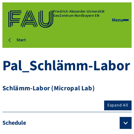
Friedrich-Alexander-Universität
GeoZentrum Nordbayern EN
Menu
Start
Pal_Schlämm-Labor
Schlämm-Labor (Micropal Lab)
Expand All
Schedule