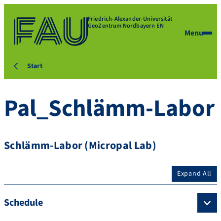
Friedrich-Alexander-Universität
GeoZentrum Nordbayern EN
Menu
Start
Pal_Schlämm-Labor
Schlämm-Labor (Micropal Lab)
Expand All
Schedule