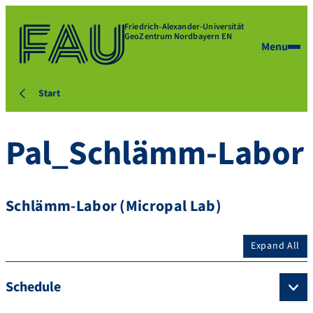
Friedrich-Alexander-Universität
GeoZentrum Nordbayern EN
Menu
Start
Pal_Schlämm-Labor
Schlämm-Labor (Micropal Lab)
Expand All
Schedule