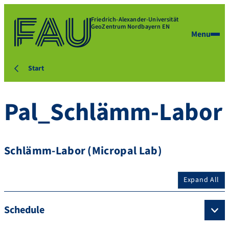
Friedrich-Alexander-Universität
GeoZentrum Nordbayern EN
Menu
Start
Pal_Schlämm-Labor
Schlämm-Labor (Micropal Lab)
Expand All
Schedule