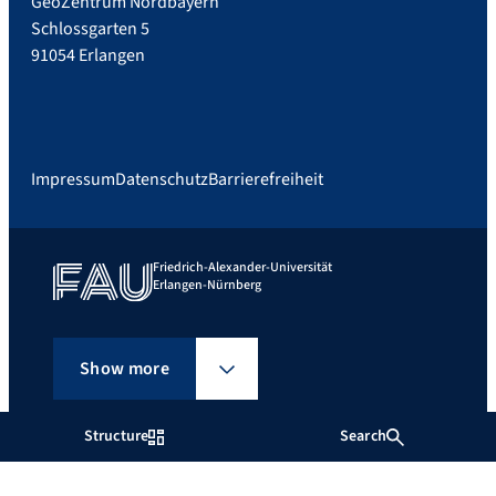
GeoZentrum Nordbayern
Schlossgarten 5
91054 Erlangen
Impressum
Datenschutz
Barrierefreiheit
Friedrich-Alexander-Universität
Erlangen-Nürnberg
Show more
Structure
Search