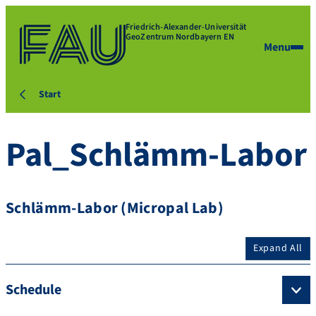
Friedrich-Alexander-Universität
GeoZentrum Nordbayern EN
Menu
Start
Pal_Schlämm-Labor
Schlämm-Labor (Micropal Lab)
Expand All
Schedule