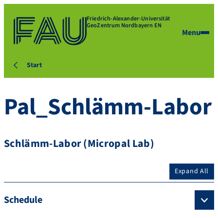
Friedrich-Alexander-Universität
GeoZentrum Nordbayern EN
Menu
Start
Pal_Schlämm-Labor
Schlämm-Labor (Micropal Lab)
Expand All
Schedule