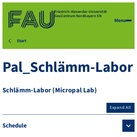
Friedrich-Alexander-Universität
GeoZentrum Nordbayern EN
Menu
Start
Pal_Schlämm-Labor
Schlämm-Labor (Micropal Lab)
Expand All
Schedule