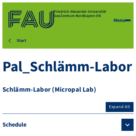
Friedrich-Alexander-Universität
GeoZentrum Nordbayern EN
Menu
Start
Pal_Schlämm-Labor
Schlämm-Labor (Micropal Lab)
Expand All
Schedule