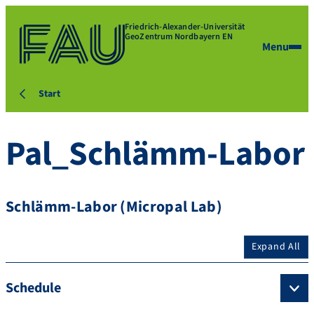
Friedrich-Alexander-Universität
GeoZentrum Nordbayern EN
Menu
Start
Pal_Schlämm-Labor
Schlämm-Labor (Micropal Lab)
Expand All
Schedule