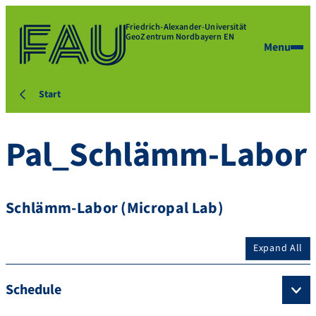
Friedrich-Alexander-Universität
GeoZentrum Nordbayern EN
Menu
Start
Pal_Schlämm-Labor
Schlämm-Labor (Micropal Lab)
Expand All
Schedule