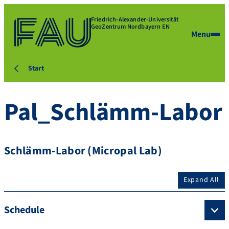
Friedrich-Alexander-Universität
GeoZentrum Nordbayern EN
Menu
Start
Pal_Schlämm-Labor
Schlämm-Labor (Micropal Lab)
Expand All
Schedule