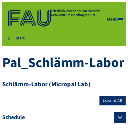
Friedrich-Alexander-Universität
GeoZentrum Nordbayern EN
Menu
Start
Pal_Schlämm-Labor
Schlämm-Labor (Micropal Lab)
Expand All
Schedule