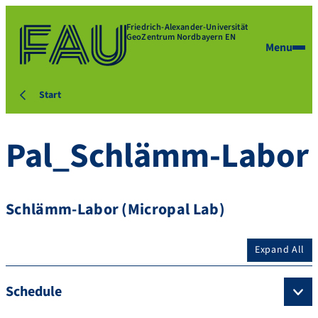
Friedrich-Alexander-Universität
GeoZentrum Nordbayern EN
Menu
Start
Pal_Schlämm-Labor
Schlämm-Labor (Micropal Lab)
Expand All
Schedule