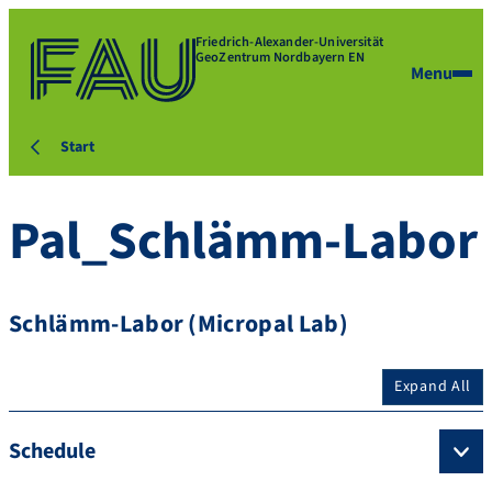
Friedrich-Alexander-Universität
GeoZentrum Nordbayern EN
Menu
Start
Pal_Schlämm-Labor
Schlämm-Labor (Micropal Lab)
Expand All
Schedule