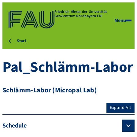
Friedrich-Alexander-Universität
GeoZentrum Nordbayern EN
Menu
Start
Pal_Schlämm-Labor
Schlämm-Labor (Micropal Lab)
Expand All
Schedule