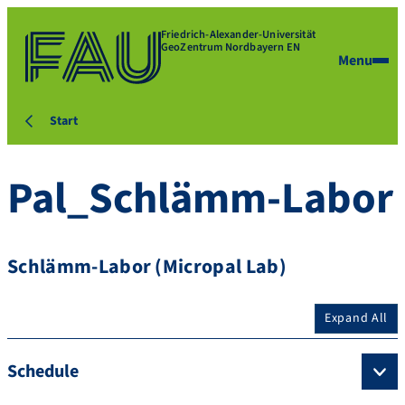
Friedrich-Alexander-Universität
GeoZentrum Nordbayern EN
Menu
Start
Pal_Schlämm-Labor
Schlämm-Labor (Micropal Lab)
Expand All
Schedule