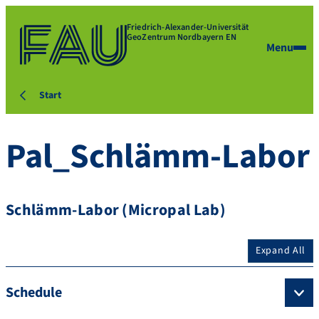
Friedrich-Alexander-Universität
GeoZentrum Nordbayern EN
Menu
Start
Pal_Schlämm-Labor
Schlämm-Labor (Micropal Lab)
Expand All
Schedule