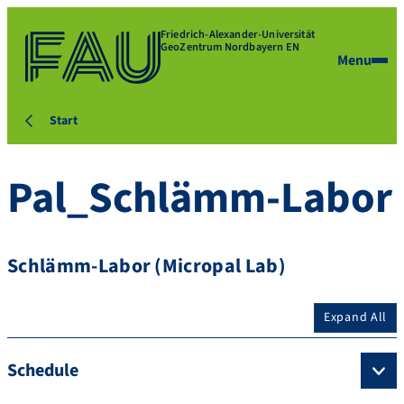
Friedrich-Alexander-Universität
GeoZentrum Nordbayern EN
Menu
Start
Pal_Schlämm-Labor
Schlämm-Labor (Micropal Lab)
Expand All
Schedule