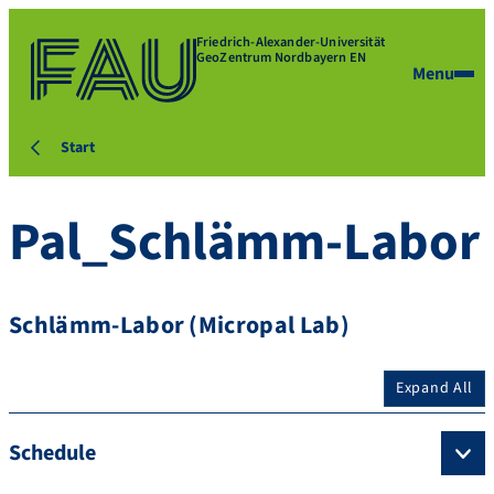
Friedrich-Alexander-Universität
GeoZentrum Nordbayern EN
Menu
Start
Pal_Schlämm-Labor
Schlämm-Labor (Micropal Lab)
Expand All
Schedule