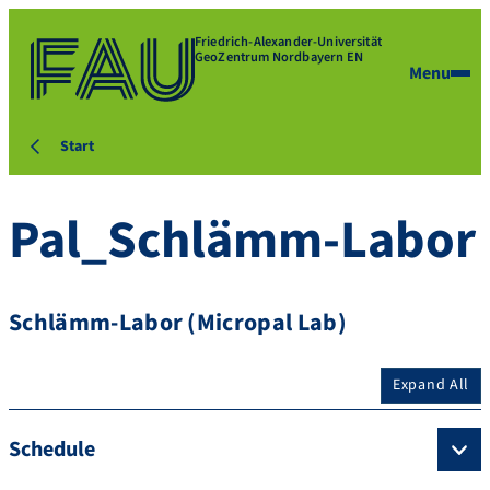
Friedrich-Alexander-Universität
GeoZentrum Nordbayern EN
Menu
Start
Pal_Schlämm-Labor
Schlämm-Labor (Micropal Lab)
Expand All
Schedule