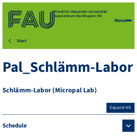
Friedrich-Alexander-Universität
GeoZentrum Nordbayern EN
Menu
Start
Pal_Schlämm-Labor
Schlämm-Labor (Micropal Lab)
Expand All
Schedule