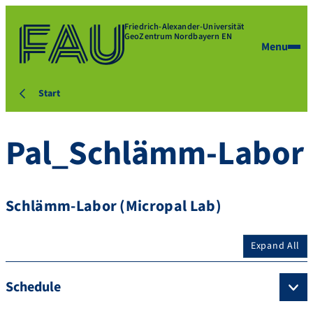
Friedrich-Alexander-Universität
GeoZentrum Nordbayern EN
Menu
Start
Pal_Schlämm-Labor
Schlämm-Labor (Micropal Lab)
Expand All
Schedule