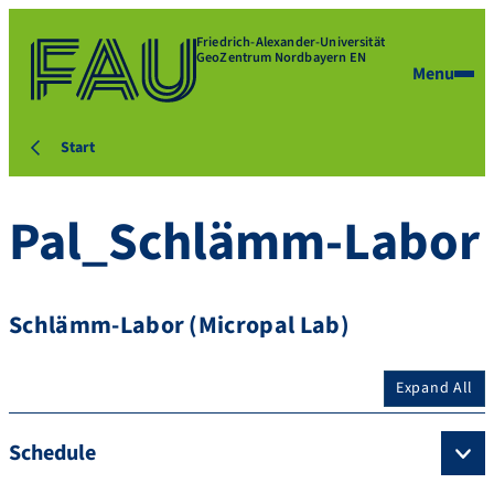
Friedrich-Alexander-Universität
GeoZentrum Nordbayern EN
Menu
Start
Pal_Schlämm-Labor
Schlämm-Labor (Micropal Lab)
Expand All
Schedule