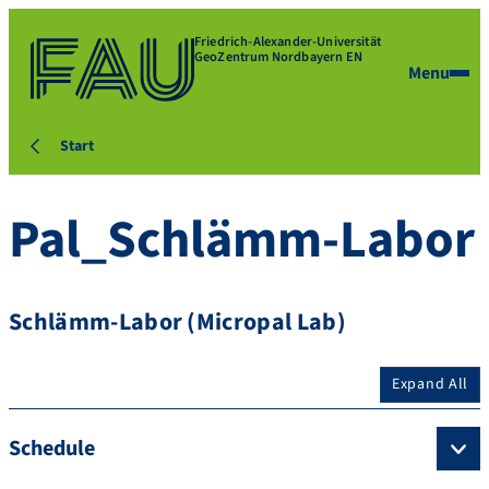
Friedrich-Alexander-Universität
GeoZentrum Nordbayern EN
Menu
Start
Pal_Schlämm-Labor
Schlämm-Labor (Micropal Lab)
Expand All
Schedule