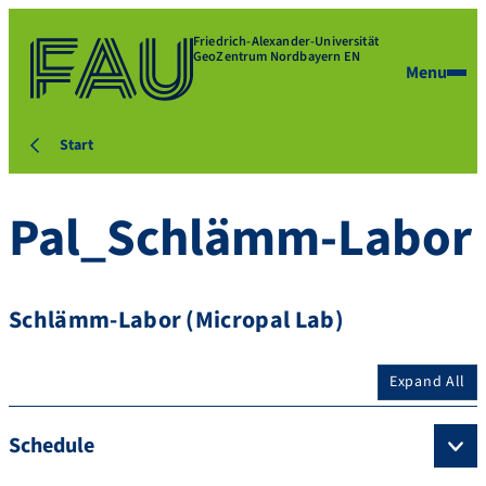
Friedrich-Alexander-Universität
GeoZentrum Nordbayern EN
Menu
Start
Pal_Schlämm-Labor
Schlämm-Labor (Micropal Lab)
Expand All
Schedule