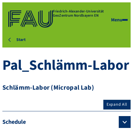
Friedrich-Alexander-Universität
GeoZentrum Nordbayern EN
Menu
Start
Pal_Schlämm-Labor
Schlämm-Labor (Micropal Lab)
Expand All
Schedule