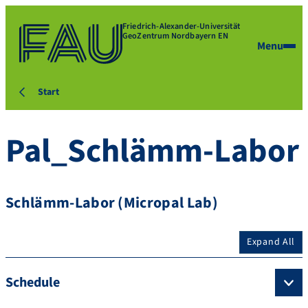
Friedrich-Alexander-Universität
GeoZentrum Nordbayern EN
Menu
Start
Pal_Schlämm-Labor
Schlämm-Labor (Micropal Lab)
Expand All
Schedule